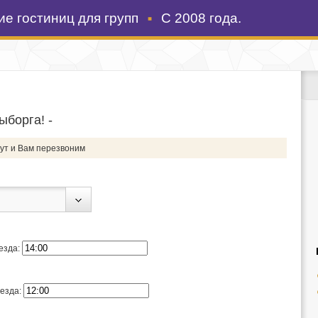
е гостиниц для групп
С 2008 года.
ыборга! -
ут и Вам перезвоним
езда:
езда: