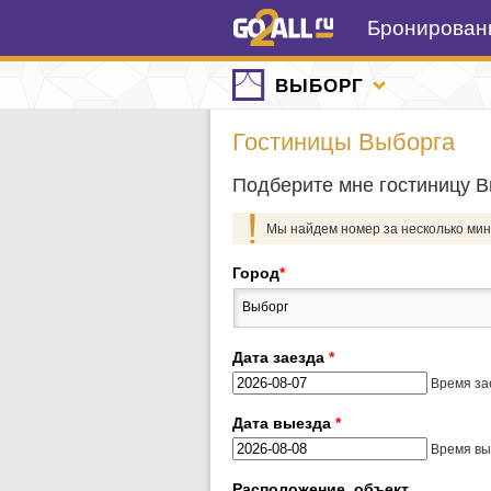
Бронировани
ВЫБОРГ
Гостиницы Выборга
Подберите мне гостиницу В
Мы найдем номер за несколько мин
Город
*
Выборг
Дата заезда
*
Время за
Дата выезда
*
Время вы
Расположение, объект