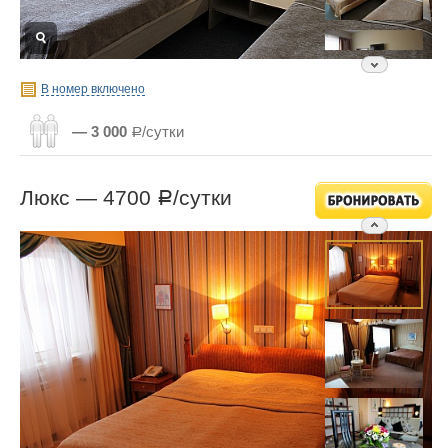
В номер включено
— 3 000
Р/сутки
Люкс —
4700
/сутки
Р