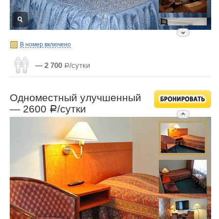
В номер включено
— 2 700
Р/сутки
Одноместный улучшенный
—
2600
/сутки
Р