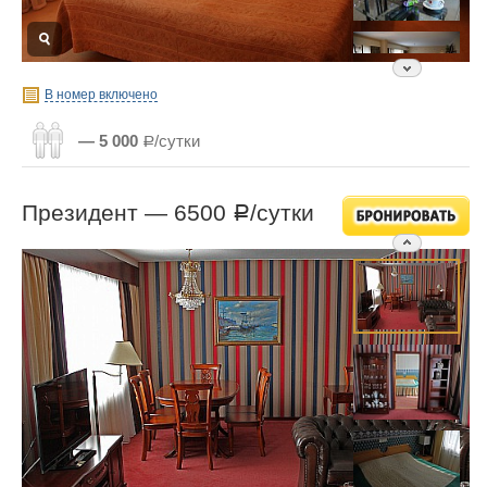
В номер включено
— 5 000
Р/сутки
Президент —
6500
/сутки
Р